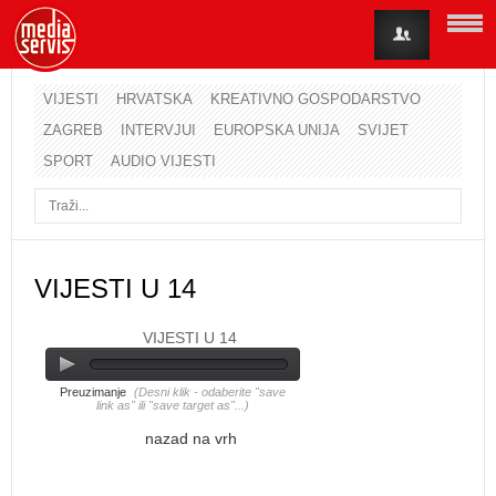
VIJESTI
HRVATSKA
KREATIVNO GOSPODARSTVO
ZAGREB
INTERVJUI
EUROPSKA UNIJA
SVIJET
Korisničko ime
SPORT
AUDIO VIJESTI
Lozinka
Zapamti me
VIJESTI U 14
VIJESTI U 14
Zaboravili ste lozinku?
Zaboravili ste korisničko ime?
Preuzimanje
(Desni klik - odaberite "save
link as" ili "save target as"...)
nazad na vrh