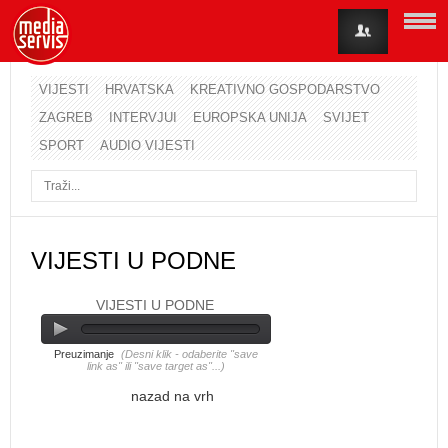
VIJESTI
HRVATSKA
KREATIVNO GOSPODARSTVO
ZAGREB
INTERVJUI
EUROPSKA UNIJA
SVIJET
Korisničko ime
SPORT
AUDIO VIJESTI
Lozinka
Zapamti me
VIJESTI U PODNE
VIJESTI U PODNE
Zaboravili ste lozinku?
Zaboravili ste korisničko ime?
Preuzimanje
(Desni klik - odaberite "save
link as" ili "save target as"...)
nazad na vrh