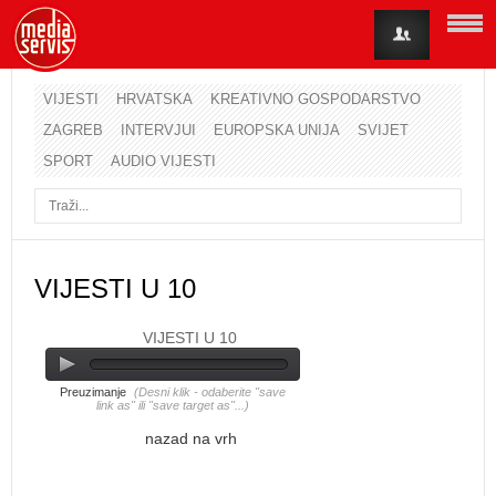
VIJESTI
HRVATSKA
KREATIVNO GOSPODARSTVO
ZAGREB
INTERVJUI
EUROPSKA UNIJA
SVIJET
Korisničko ime
SPORT
AUDIO VIJESTI
Lozinka
Zapamti me
VIJESTI U 10
VIJESTI U 10
Zaboravili ste lozinku?
Zaboravili ste korisničko ime?
Preuzimanje
(Desni klik - odaberite "save
link as" ili "save target as"...)
nazad na vrh