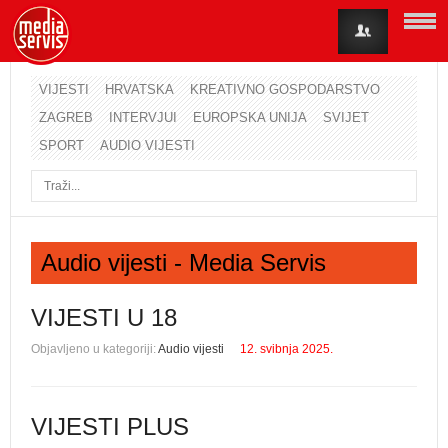
VIJESTI
HRVATSKA
KREATIVNO GOSPODARSTVO
ZAGREB
INTERVJUI
EUROPSKA UNIJA
SVIJET
Korisničko ime
SPORT
AUDIO VIJESTI
Lozinka
Zapamti me
Audio vijesti - Media Servis
Zaboravili ste lozinku?
Zaboravili ste korisničko ime?
VIJESTI U 18
Objavljeno u kategoriji:
Audio vijesti
12. svibnja 2025.
VIJESTI PLUS