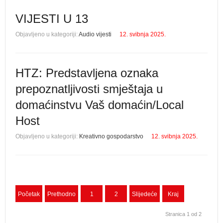
VIJESTI U 13
Objavljeno u kategoriji:
Audio vijesti
12. svibnja 2025.
HTZ: Predstavljena oznaka
prepoznatljivosti smještaja u
domaćinstvu Vaš domaćin/Local
Host
Objavljeno u kategoriji:
Kreativno gospodarstvo
12. svibnja 2025.
Početak
Prethodno
1
2
Slijedeće
Kraj
Stranica 1 od 2