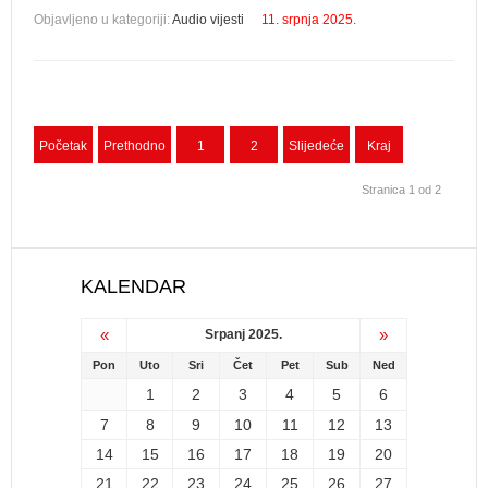
Objavljeno u kategoriji:
Audio vijesti
11. srpnja 2025.
Početak
Prethodno
1
2
Slijedeće
Kraj
Stranica 1 od 2
KALENDAR
«
»
Srpanj 2025.
Pon
Uto
Sri
Čet
Pet
Sub
Ned
1
2
3
4
5
6
7
8
9
10
11
12
13
14
15
16
17
18
19
20
21
22
23
24
25
26
27