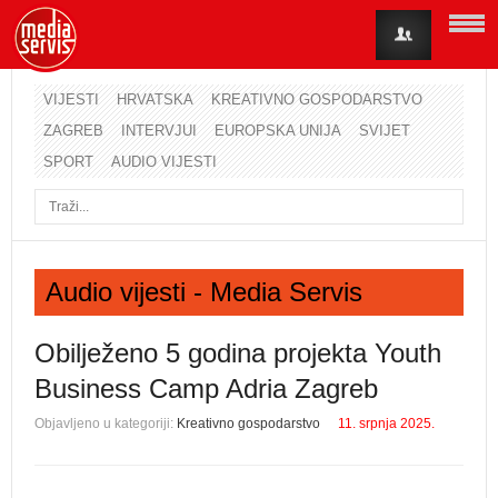
VIJESTI
HRVATSKA
KREATIVNO GOSPODARSTVO
ZAGREB
INTERVJUI
EUROPSKA UNIJA
SVIJET
Korisničko ime
SPORT
AUDIO VIJESTI
Lozinka
Zapamti me
Audio vijesti - Media Servis
Zaboravili ste lozinku?
Zaboravili ste korisničko ime?
Obilježeno 5 godina projekta Youth
Business Camp Adria Zagreb
Objavljeno u kategoriji:
Kreativno gospodarstvo
11. srpnja 2025.