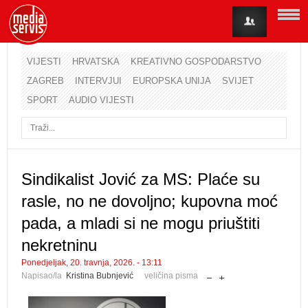
VIJESTI
HRVATSKA
KREATIVNO GOSPODARSTVO
ZAGREB
INTERVJUI
EUROPSKA UNIJA
SVIJET
Korisničko ime
SPORT
AUDIO VIJESTI
Lozinka
Zapamti me
Sindikalist Jović za MS: Plaće su
rasle, no ne dovoljno; kupovna moć
Zaboravili ste lozinku?
Zaboravili ste korisničko ime?
pada, a mladi si ne mogu priuštiti
nekretninu
Ponedjeljak, 20. travnja, 2026. - 13:11
Napisao/la
Kristina Bubnjević
veličina pisma