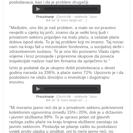
poslodavaca, kao i da je problem drugačiji.
Preuzimanje
(Desni klik - odaberite "save
link as" ili "save target as"...)
"Međutim, ono što je naš problem, a malo se svi pravimo
nevješti u cijeloj toj priči, znamo da je veliki broj ljudi i
privatnom sektoru prijavljen na malu plaću, a ostatak plaće
dobiva ispod stola. To je taj problem koji mi imamo. Taj novac
nam na kraju fali u mirovinskim fondovima, u socijalnoj skrbi i
zdravstvenom sustavu. To je ono što pozivamo Vladu cijelo
vrijeme i kroz prosvjede i pripremne skupove da poveća
inspekcijski nadzor nad tim firmama da spriječimo to."
Iznio je podatak da je ukupno dobit poslodavaca u deset
godina narasla za 336%, a plaće samo 72%. Upozorio je i da
poslodavci ne ulažu dovoljno u investicije i dugotrajnu
imovinu.
Preuzimanje
(Desni klik - odaberite "save
link as" ili "save target as"...)
"Mi moramo jasno reći da je u privatnom sektoru pokrivenost
kolektivnim ugovorima između 15% i 20%, dok je u državnim
i javnim službama 99%. To je upravo jedan od glavnih
razloga zašto plaće na kraju krajeva službeno zaostaju za
javnim sektorom. Postavlja se pitanje zašto su poslodavci
uvijek protiv ulaska u sindikat, oni to neće javno reći, no