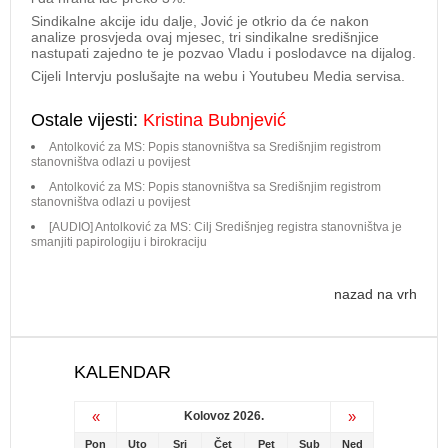
Sindikalne akcije idu dalje, Jović je otkrio da će nakon
analize prosvjeda ovaj mjesec, tri sindikalne središnjice
nastupati zajedno te je pozvao Vladu i poslodavce na dijalog.
Cijeli Intervju poslušajte na webu i Youtubeu Media servisa.
Ostale vijesti:
Kristina Bubnjević
Antolković za MS: Popis stanovništva sa Središnjim registrom
stanovništva odlazi u povijest
Antolković za MS: Popis stanovništva sa Središnjim registrom
stanovništva odlazi u povijest
[AUDIO] Antolković za MS: Cilj Središnjeg registra stanovništva je
smanjiti papirologiju i birokraciju
nazad na vrh
KALENDAR
«
»
Kolovoz 2026.
Pon
Uto
Sri
Čet
Pet
Sub
Ned