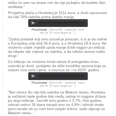
netko će vam sa strane reći da nije poželjno da budete član
sindikata."
Prosječna plaća u Hrvatskoj je 1511 eura, a Jović upozorava
da čak 70% radnika prima daleko manje.
Preuzimanje
(Desni klik - odaberite "save
link as" ili "save target as"...)
"Zadnji podatak koji smo iznosili je porazan, a to je da radnik
u Europskoj uniji stoji 34,9 eura, a u Hrvatskoj 18,4 eura. Ne
možemo uvijek vrijediti upola manje ili biti najgori po inflaciji,
da nikada nije vrijeme za radnika, a da odluke donosi netko
drugi."
Za inflaciju ne možemo kriviti ratove ili energetsku krizu,
ustvrdio je Jović, podsjetio da stiže turistička sezona koja sa
sobom nosi veće cijene, a osvrnuo se i na 2025. godinu.
Preuzimanje
(Desni klik - odaberite "save
link as" ili "save target as"...)
"Bez obzira što nije bilo sukoba na Bliskom istoku, Hrvatska
je nažalost cijele godine bila među zadnje tri najgore države
po stopi inflacije. Završili smo godinu s 3,7%. Ove godine,
odmah nakon 30 dana narasli smo na 4,8% i odmah imate
javni narativ da su nam krivi vanjski šokovi, sada utjecaji na
Bliskom istoku..."