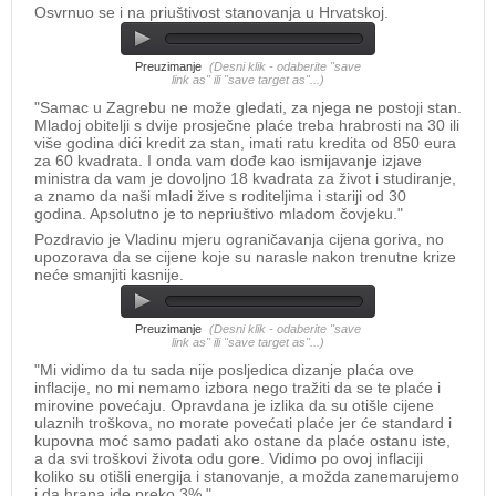
Osvrnuo se i na priuštivost stanovanja u Hrvatskoj.
Preuzimanje
(Desni klik - odaberite "save
link as" ili "save target as"...)
"Samac u Zagrebu ne može gledati, za njega ne postoji stan.
Mladoj obitelji s dvije prosječne plaće treba hrabrosti na 30 ili
više godina dići kredit za stan, imati ratu kredita od 850 eura
za 60 kvadrata. I onda vam dođe kao ismijavanje izjave
ministra da vam je dovoljno 18 kvadrata za život i studiranje,
a znamo da naši mladi žive s roditeljima i stariji od 30
godina. Apsolutno je to nepriuštivo mladom čovjeku."
Pozdravio je Vladinu mjeru ograničavanja cijena goriva, no
upozorava da se cijene koje su narasle nakon trenutne krize
neće smanjiti kasnije.
Preuzimanje
(Desni klik - odaberite "save
link as" ili "save target as"...)
"Mi vidimo da tu sada nije posljedica dizanje plaća ove
inflacije, no mi nemamo izbora nego tražiti da se te plaće i
mirovine povećaju. Opravdana je izlika da su otišle cijene
ulaznih troškova, no morate povećati plaće jer će standard i
kupovna moć samo padati ako ostane da plaće ostanu iste,
a da svi troškovi života odu gore. Vidimo po ovoj inflaciji
koliko su otišli energija i stanovanje, a možda zanemarujemo
i da hrana ide preko 3%."