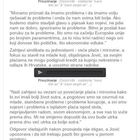
Preuzimanje
(Desni klik - odaberite "save
link as" ili "save target as"...)
"Moramo priznati da imamo problema i da imamo volju
rješavati te probleme i onda će nam svima biti bolje. Ako
budemo stalno stavljali glavu u pijesak kao nojevi, ne piše
nam se dobro, ignoriramo te probleme. Bitno je poslati kao
poruku za te probleme, što smo na začelju Europske unije
po brojnim paramentrima, za to nisu krivi radnici nego oni
koji donose što političke, što ekonomske odluke."
Zahtjevi sindikata su jednostavni - veće plaće i mirovine, a
fokus su stavili na mlade koji, objašnjava Jović, sa svojim
plaćama ne mogu podignuti kredit za kupnju nekretnine i
odlaze ih Hrvatske, a uvozimo strane radnike.
Preuzimanje
(Desni klik - odaberite "save
link as" ili "save target as"...)
"Naši zahtjevi su vezani uz povećanje plaća i mirovina kako
bi svi imali bolji život sutra, a pogotovo smo se osvrnuli na
mlade, stambene probleme i probleme korupcije, a svi smo
svjesni i problema s isplatom plaća ispod stola,
neprijavljenim radom, sivom ekonomijom, a sve nas to vuče
prema dnu. Mi ne smijemo dopustiti da ovo bude utrka
prema dnu već utrka za bolje sutra."
Odgovor vladajućih nakon prosvjeda nije stigao, a Jović
upozorava i da isti trebaju paziti što govore u javnom
prostoru.