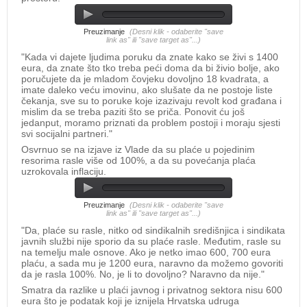
Preuzimanje
(Desni klik - odaberite "save
link as" ili "save target as"...)
"Kada vi dajete ljudima poruku da znate kako se živi s 1400
eura, da znate što tko treba peći doma da bi živio bolje, ako
poručujete da je mladom čovjeku dovoljno 18 kvadrata, a
imate daleko veću imovinu, ako slušate da ne postoje liste
čekanja, sve su to poruke koje izazivaju revolt kod građana i
mislim da se treba paziti što se priča. Ponovit ću još
jedanput, moramo priznati da problem postoji i moraju sjesti
svi socijalni partneri."
Osvrnuo se na izjave iz Vlade da su plaće u pojedinim
resorima rasle više od 100%, a da su povećanja plaća
uzrokovala inflaciju.
Preuzimanje
(Desni klik - odaberite "save
link as" ili "save target as"...)
"Da, plaće su rasle, nitko od sindikalnih središnjica i sindikata
javnih službi nije sporio da su plaće rasle. Međutim, rasle su
na temelju male osnove. Ako je netko imao 600, 700 eura
plaću, a sada mu je 1200 eura, naravno da možemo govoriti
da je rasla 100%. No, je li to dovoljno? Naravno da nije."
Smatra da razlike u plaći javnog i privatnog sektora nisu 600
eura što je podatak koji je iznijela Hrvatska udruga