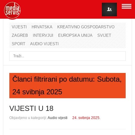
VIJESTI
HRVATSKA
KREATIVNO GOSPODARSTVO
ZAGREB
INTERVJUI
EUROPSKA UNIJA
SVIJET
Korisničko ime
SPORT
AUDIO VIJESTI
Lozinka
Zapamti me
Članci filtrirani po datumu: Subota,
24 svibnja 2025
Zaboravili ste lozinku?
Zaboravili ste korisničko ime?
VIJESTI U 18
Objavljeno u kategoriji:
Audio vijesti
24. svibnja 2025.