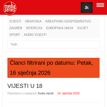
VIJESTI
HRVATSKA
KREATIVNO GOSPODARSTVO
ZAGREB
INTERVJUI
EUROPSKA UNIJA
SVIJET
Korisničko ime
SPORT
AUDIO VIJESTI
Lozinka
Zapamti me
Članci filtrirani po datumu: Petak,
16 siječnja 2026
Zaboravili ste lozinku?
Zaboravili ste korisničko ime?
VIJESTI U 18
Objavljeno u kategoriji:
Audio vijesti
16. siječnja 2026.