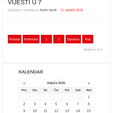
VIJESTI U 7
Objavljeno u kategoriji:
Audio vijesti
11. veljače 2026.
Početak
Prethodno
1
2
Slijedeće
Kraj
Stranica 2 od 2
KALENDAR
«
»
Veljača 2026.
Pon
Uto
Sri
Čet
Pet
Sub
Ned
1
2
3
4
5
6
7
8
9
10
11
12
13
14
15