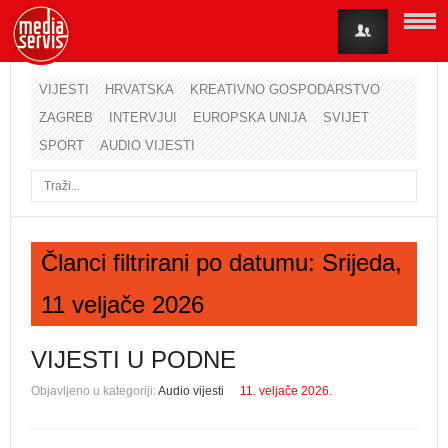
VIJESTI
HRVATSKA
KREATIVNO GOSPODARSTVO
ZAGREB
INTERVJUI
EUROPSKA UNIJA
SVIJET
Korisničko ime
SPORT
AUDIO VIJESTI
Lozinka
Zapamti me
Članci filtrirani po datumu: Srijeda,
11 veljače 2026
Zaboravili ste lozinku?
Zaboravili ste korisničko ime?
VIJESTI U PODNE
Objavljeno u kategoriji:
Audio vijesti
11. veljače 2026.