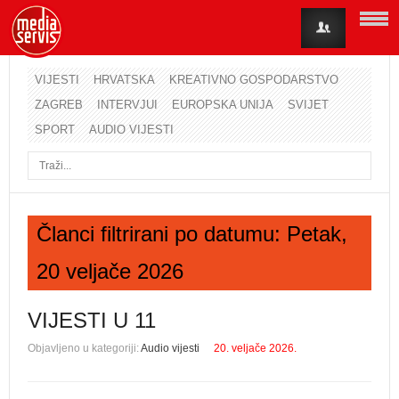
VIJESTI
HRVATSKA
KREATIVNO GOSPODARSTVO
ZAGREB
INTERVJUI
EUROPSKA UNIJA
SVIJET
Korisničko ime
SPORT
AUDIO VIJESTI
Lozinka
Zapamti me
Članci filtrirani po datumu: Petak,
20 veljače 2026
Zaboravili ste lozinku?
Zaboravili ste korisničko ime?
VIJESTI U 11
Objavljeno u kategoriji:
Audio vijesti
20. veljače 2026.