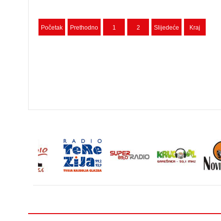
Početak
Prethodno
1
2
Slijedeće
Kraj