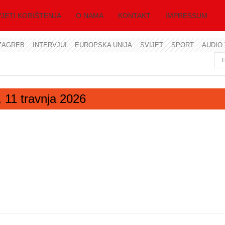
JETI KORIŠTENJA
O NAMA
KONTAKT
IMPRESSUM
ZAGREB
INTERVJUI
EUROPSKA UNIJA
SVIJET
SPORT
AUDIO 
Korisničko ime
Lozinka
, 11 travnja 2026
Zapamti me
Zaboravili ste lozinku?
Zaboravili ste korisničko ime?