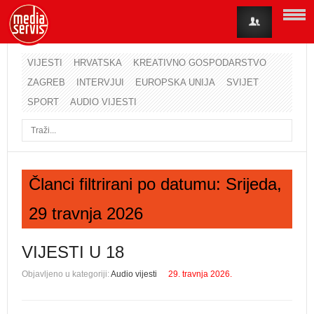
VIJESTI
HRVATSKA
KREATIVNO GOSPODARSTVO
ZAGREB
INTERVJUI
EUROPSKA UNIJA
SVIJET
Korisničko ime
SPORT
AUDIO VIJESTI
Lozinka
Zapamti me
Članci filtrirani po datumu: Srijeda,
29 travnja 2026
Zaboravili ste lozinku?
Zaboravili ste korisničko ime?
VIJESTI U 18
Objavljeno u kategoriji:
Audio vijesti
29. travnja 2026.