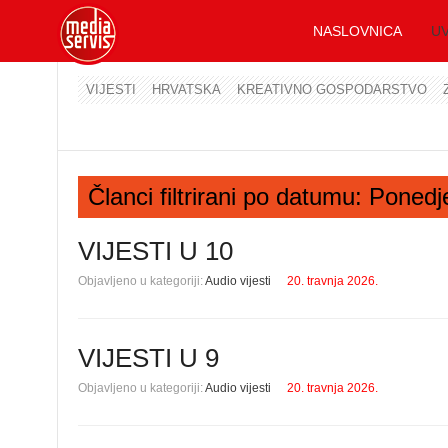
NASLOVNICA
UV
VIJESTI
HRVATSKA
KREATIVNO GOSPODARSTVO
Članci filtrirani po datumu: Ponedj
VIJESTI U 10
Objavljeno u kategoriji:
Audio vijesti
20. travnja 2026.
VIJESTI U 9
Objavljeno u kategoriji:
Audio vijesti
20. travnja 2026.