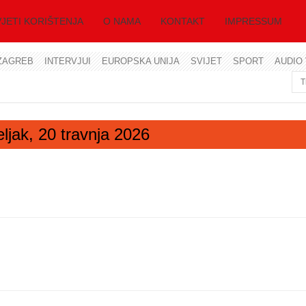
JETI KORIŠTENJA
O NAMA
KONTAKT
IMPRESSUM
ZAGREB
INTERVJUI
EUROPSKA UNIJA
SVIJET
SPORT
AUDIO 
Korisničko ime
Lozinka
eljak, 20 travnja 2026
Zapamti me
Zaboravili ste lozinku?
Zaboravili ste korisničko ime?