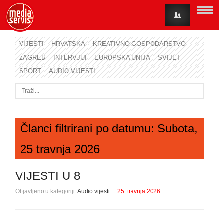
VIJESTI
HRVATSKA
KREATIVNO GOSPODARSTVO
ZAGREB
INTERVJUI
EUROPSKA UNIJA
SVIJET
Korisničko ime
SPORT
AUDIO VIJESTI
Lozinka
Zapamti me
Članci filtrirani po datumu: Subota,
25 travnja 2026
Zaboravili ste lozinku?
Zaboravili ste korisničko ime?
VIJESTI U 8
Objavljeno u kategoriji:
Audio vijesti
25. travnja 2026.