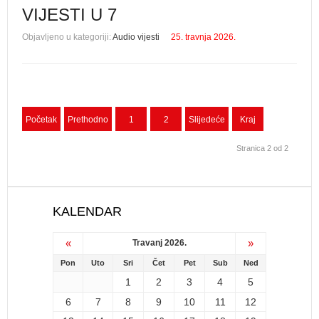
VIJESTI U 7
Objavljeno u kategoriji:
Audio vijesti
25. travnja 2026.
Početak
Prethodno
1
2
Slijedeće
Kraj
Stranica 2 od 2
KALENDAR
«
»
Travanj 2026.
Pon
Uto
Sri
Čet
Pet
Sub
Ned
1
2
3
4
5
6
7
8
9
10
11
12