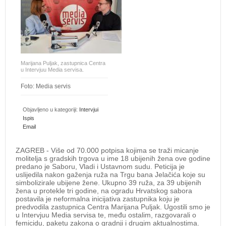
Marijana Puljak, zastupnica Centra
u Intervjuu Media servisa.
Foto: Media servis
Objavljeno u kategoriji:
Intervjui
Ispis
Email
ZAGREB - Više od 70.000 potpisa kojima se traži micanje
molitelja s gradskih trgova u ime 18 ubijenih žena ove godine
predano je Saboru, Vladi i Ustavnom sudu. Peticija je
uslijedila nakon gaženja ruža na Trgu bana Jelačića koje su
simbolizirale ubijene žene. Ukupno 39 ruža, za 39 ubijenih
žena u protekle tri godine, na ogradu Hrvatskog sabora
postavila je neformalna inicijativa zastupnika koju je
predvodila zastupnica Centra Marijana Puljak. Ugostili smo je
u Intervjuu Media servisa te, među ostalim, razgovarali o
femicidu, paketu zakona o gradnji i drugim aktualnostima.