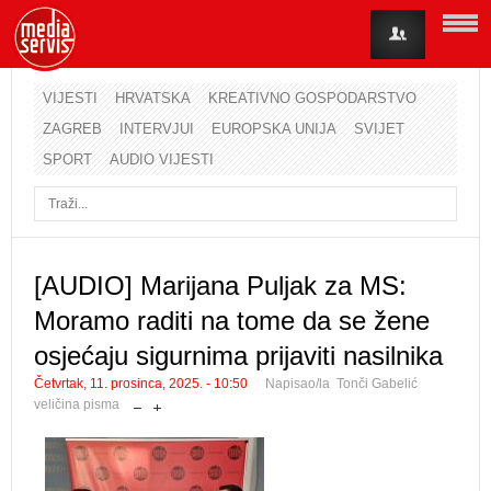
VIJESTI
HRVATSKA
KREATIVNO GOSPODARSTVO
ZAGREB
INTERVJUI
EUROPSKA UNIJA
SVIJET
Korisničko ime
SPORT
AUDIO VIJESTI
Lozinka
Zapamti me
[AUDIO] Marijana Puljak za MS:
Moramo raditi na tome da se žene
Zaboravili ste lozinku?
Zaboravili ste korisničko ime?
osjećaju sigurnima prijaviti nasilnika
Četvrtak, 11. prosinca, 2025. - 10:50
Napisao/la Tonči Gabelić
veličina pisma