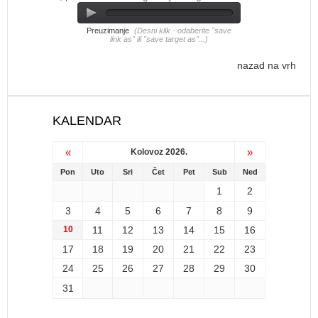
Preuzimanje
(Desni klik - odaberite "save
link as" ili "save target as"...)
nazad na vrh
KALENDAR
«
»
Kolovoz 2026.
Pon
Uto
Sri
Čet
Pet
Sub
Ned
1
2
3
4
5
6
7
8
9
10
11
12
13
14
15
16
17
18
19
20
21
22
23
24
25
26
27
28
29
30
31