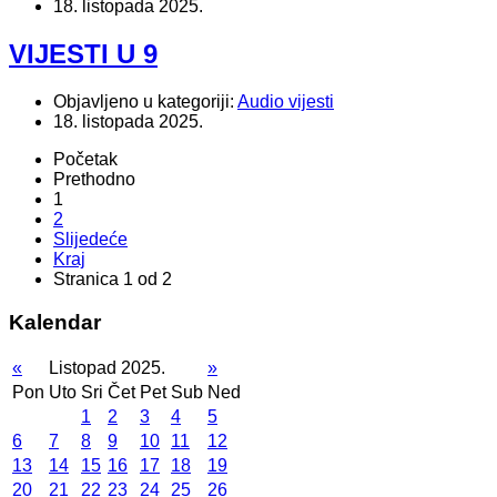
18. listopada 2025.
VIJESTI U 9
Objavljeno u kategoriji:
Audio vijesti
18. listopada 2025.
Početak
Prethodno
1
2
Slijedeće
Kraj
Stranica 1 od 2
Kalendar
«
Listopad 2025.
»
Pon
Uto
Sri
Čet
Pet
Sub
Ned
1
2
3
4
5
6
7
8
9
10
11
12
13
14
15
16
17
18
19
20
21
22
23
24
25
26