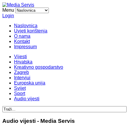
Menu
Login
Naslovnica
Uvjeti korištenja
O nama
Kontakt
Impressum
Vijesti
Hrvatska
Kreativno gospodarstvo
Zagreb
Intervjui
Europska unija
Svijet
Sport
Audio vijesti
Audio vijesti - Media Servis