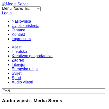
Menu
Login
Naslovnica
Uvjeti korištenja
O nama
Kontakt
Impressum
Vijesti
Hrvatska
Kreativno gospodarstvo
Zagreb
Intervjui
Europska unija
Svijet
Sport
Audio vijesti
Audio vijesti - Media Servis