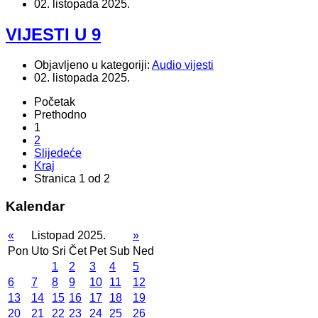
02. listopada 2025.
VIJESTI U 9
Objavljeno u kategoriji:
Audio vijesti
02. listopada 2025.
Početak
Prethodno
1
2
Slijedeće
Kraj
Stranica 1 od 2
Kalendar
«
Listopad 2025.
»
Pon
Uto
Sri
Čet
Pet
Sub
Ned
1
2
3
4
5
6
7
8
9
10
11
12
13
14
15
16
17
18
19
20
21
22
23
24
25
26