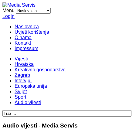
Menu
Login
Naslovnica
Uvjeti korištenja
O nama
Kontakt
Impressum
Vijesti
Hrvatska
Kreativno gospodarstvo
Zagreb
Intervjui
Europska unija
Svijet
Sport
Audio vijesti
Audio vijesti - Media Servis