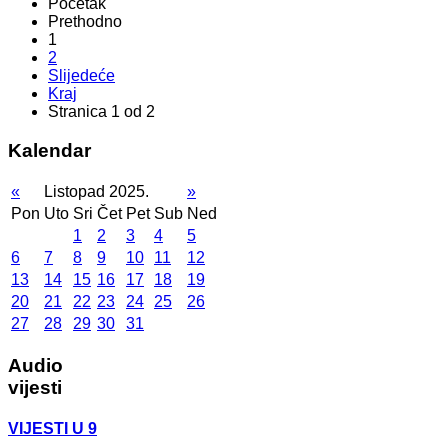
Početak
Prethodno
1
2
Slijedeće
Kraj
Stranica 1 od 2
Kalendar
«
Listopad 2025.
»
Pon
Uto
Sri
Čet
Pet
Sub
Ned
1
2
3
4
5
6
7
8
9
10
11
12
13
14
15
16
17
18
19
20
21
22
23
24
25
26
27
28
29
30
31
Audio
vijesti
VIJESTI U 9