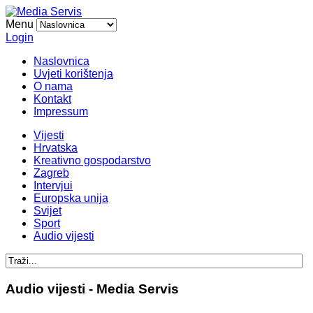
Menu
Login
Naslovnica
Uvjeti korištenja
O nama
Kontakt
Impressum
Vijesti
Hrvatska
Kreativno gospodarstvo
Zagreb
Intervjui
Europska unija
Svijet
Sport
Audio vijesti
Audio vijesti - Media Servis