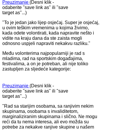
Preuzimanje
(Desni klik -
odaberite "save link as" ili "save
target as"...)
"To je jedan jako lijep osjećaj. Super je osjećaj,
u ovim teškim vremenima u kojima živimo,
kada odete volontirati, kada napravite nešto i
vidite na kraju dana da ste zaista mogli
odnosno uspjeli napraviti nekakvu razliku."
Među volonterima najpopularniji je rad s
mladima, rad na sportskim događajima,
festivalima, a on je potreban, ali nije toliko
zastupljen za sljedeće kategorije:
Preuzimanje
(Desni klik -
odaberite "save link as" ili "save
target as"...)
"Rad sa starijim osobama, sa ranjivim nekim
skupinama, osobama s invaliditetom,
marginaliziranim skupinama i slično. Ne mogu
reći da tu nema interesa, ali evo možda su
potrebe za nekakve ranjive skupine u našem