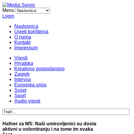
Menu
Login
Naslovnica
Uvjeti korištenja
O nama
Kontakt
Impressum
Vijesti
Hrvatska
Kreativno gospodarstvo
Zagreb
Intervjui
Europska unija
Svijet
Sport
Audio vijesti
Hafner za MS: Naši umirovljenici su dosta
aktivni u volontiranju i na tome im svaka