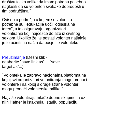
društvu toliko velike da imam potrebu posebno
naglasiti da su volonteri svakako dobrodošli u
tim područjima."
Ovisno o području u kojem se volontira
potrebne su i edukacije uoči "odlaska na
teren", a to osiguravaju organizatori
volontiranja koji najčešće dolaze iz civilnog
sektora. Ukoliko želite postati volonter najlakše
je to učiniti na način da posjetite volonteku.
Preuzimanje
(Desni klik -
odaberite "save link as" ili "save
target as"...)
"Volonteka je zapravo nacionalna platforma na
kojoj svi organizatori volontiranja mogu pronaći
volontere i na kojoj s druge strane volonteri
mogu pronaći volonterske prilike."
Najviše volontiraju mlađe dobne skupine, a uz
njih Hafner je istaknula i stariju populaciju.