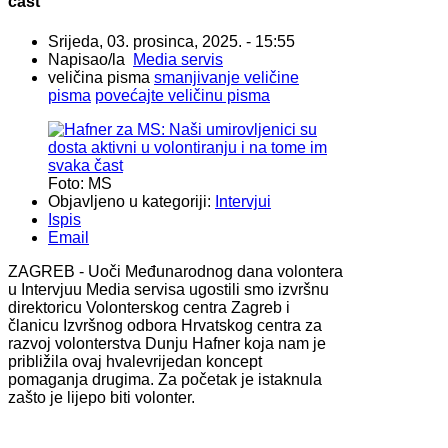
čast
Srijeda, 03. prosinca, 2025. - 15:55
Napisao/la
Media servis
veličina pisma
smanjivanje veličine
pisma
povećajte veličinu pisma
Foto: MS
Objavljeno u kategoriji:
Intervjui
Ispis
Email
ZAGREB - Uoči Međunarodnog dana volontera
u Intervjuu Media servisa ugostili smo izvršnu
direktoricu Volonterskog centra Zagreb i
članicu Izvršnog odbora Hrvatskog centra za
razvoj volonterstva Dunju Hafner koja nam je
približila ovaj hvalevrijedan koncept
pomaganja drugima. Za početak je istaknula
zašto je lijepo biti volonter.