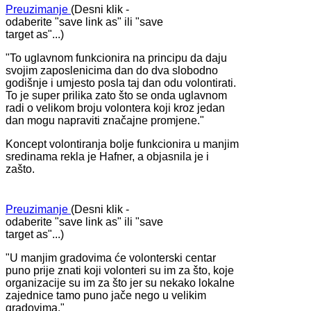
Preuzimanje
(Desni klik -
odaberite "save link as" ili "save
target as"...)
"To uglavnom funkcionira na principu da daju
svojim zaposlenicima dan do dva slobodno
godišnje i umjesto posla taj dan odu volontirati.
To je super prilika zato što se onda uglavnom
radi o velikom broju volontera koji kroz jedan
dan mogu napraviti značajne promjene."
Koncept volontiranja bolje funkcionira u manjim
sredinama rekla je Hafner, a objasnila je i
zašto.
Preuzimanje
(Desni klik -
odaberite "save link as" ili "save
target as"...)
"U manjim gradovima će volonterski centar
puno prije znati koji volonteri su im za što, koje
organizacije su im za što jer su nekako lokalne
zajednice tamo puno jače nego u velikim
gradovima."