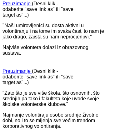
Preuzimanje
(Desni klik -
odaberite "save link as" ili "save
target as"...)
"Naši umirovljenici su dosta aktivni u
volontiranju i na tome im svaka čast, to nam je
jako drago, zaista su nam neprocjenjivi."
Najviše volontera dolazi iz obrazovnog
sustava.
Preuzimanje
(Desni klik -
odaberite "save link as" ili "save
target as"...)
"Zato što je sve više škola, što osnovnih, što
srednjih pa tako i fakulteta koje uvode svoje
školske volonterske klubove."
Najmanje volontiraju osobe srednje životne
dobi, no i to se mijenja sve većim trendom
korporativnog volontiranja.