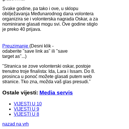
Svake godine, pa tako i ove, u sklopu
obilježavanja Međunarodnog dana volontera
organizira se i volonterska nagrada Oskar, a za
nominirane glasati mogu svi. Ove godine stiglo
je preko 40 prijava.
Preuzimanje
(Desni klik -
odaberite "save link as" ili "save
target as"...)
"Stranica se zove volonterski oskar, postoje
trenutno troje finalista: Ida, Lara i Issam. Do 8.
prosinca u ponoć možete glasati putem web
stranice. Tko zna, možda vaš glas presudi."
Ostale vijesti:
Media servis
VIJESTI U 10
VIJESTI U 9
VIJESTI U 8
nazad na vrh