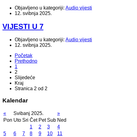
Objavljeno u kategoriji:
Audio vijesti
12. svibnja 2025.
VIJESTI U 7
Objavljeno u kategoriji:
Audio vijesti
12. svibnja 2025.
Početak
Prethodno
1
2
Slijedeće
Kraj
Stranica 2 od 2
Kalendar
«
Svibanj 2025.
»
Pon
Uto
Sri
Čet
Pet
Sub
Ned
1
2
3
4
5
6
7
8
9
10
11