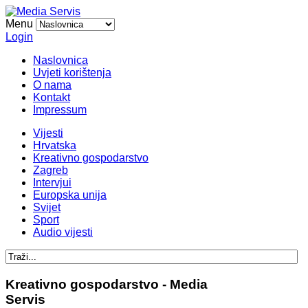
Menu
Login
Naslovnica
Uvjeti korištenja
O nama
Kontakt
Impressum
Vijesti
Hrvatska
Kreativno gospodarstvo
Zagreb
Intervjui
Europska unija
Svijet
Sport
Audio vijesti
Kreativno gospodarstvo - Media
Servis