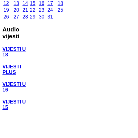
12
13
14
15
16
17
18
19
20
21
22
23
24
25
26
27
28
29
30
31
Audio
vijesti
VIJESTI U
18
VIJESTI
PLUS
VIJESTI U
16
VIJESTI U
15