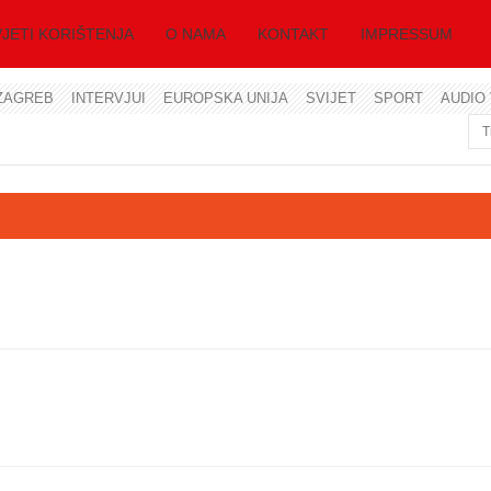
JETI KORIŠTENJA
O NAMA
KONTAKT
IMPRESSUM
ZAGREB
INTERVJUI
EUROPSKA UNIJA
SVIJET
SPORT
AUDIO 
Korisničko ime
Lozinka
Zapamti me
Zaboravili ste lozinku?
Zaboravili ste korisničko ime?