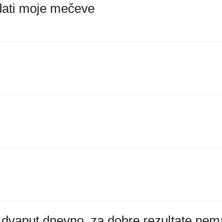
edati moje mečeve
dvaput dnevno, za dobre rezultate nem