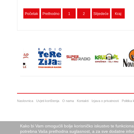
Početak
Prethodno
1
2
Slijedeće
Kraj
Naslovnica
Uvjeti korištenja
O nama
Kontakti
Izjava o privatnosti
Politika
Kako bi Vam omogućili bolje korisničko iskustvo te funkciona
potrebna Vaša prethodna suglasnost, a za sve dodatne infor