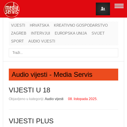
VIJESTI
HRVATSKA
KREATIVNO GOSPODARSTVO
ZAGREB
INTERVJUI
EUROPSKA UNIJA
SVIJET
Korisničko ime
SPORT
AUDIO VIJESTI
Lozinka
Zapamti me
Audio vijesti - Media Servis
Zaboravili ste lozinku?
Zaboravili ste korisničko ime?
VIJESTI U 18
Objavljeno u kategoriji:
Audio vijesti
08. listopada 2025.
VIJESTI PLUS