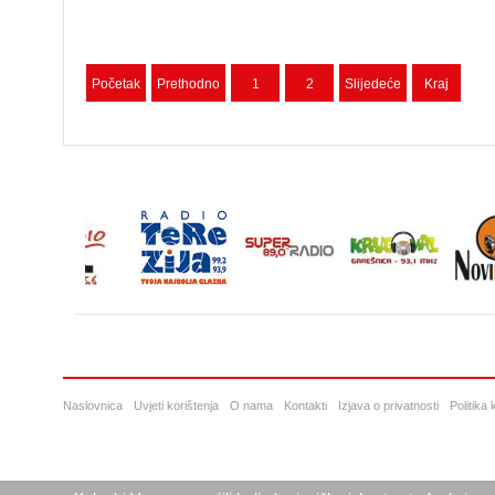
Početak
Prethodno
1
2
Slijedeće
Kraj
Naslovnica
Uvjeti korištenja
O nama
Kontakti
Izjava o privatnosti
Politika