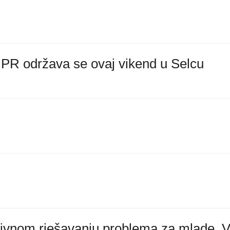
PR održava se ovaj vikend u Selcu
tivnom rješavanju problema za mlade. 