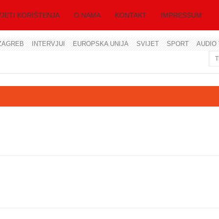
JETI KORIŠTENJA
O NAMA
KONTAKT
IMPRESSUM
ZAGREB
INTERVJUI
EUROPSKA UNIJA
SVIJET
SPORT
AUDIO 
Korisničko ime
Lozinka
Zapamti me
Zaboravili ste lozinku?
Zaboravili ste korisničko ime?