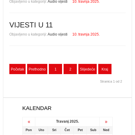
Objavljeno u kategoriji:
Audio vijesti
10. travnja 2025.
VIJESTI U 11
Objavljeno u kategoriji:
Audio vijesti
10. travnja 2025.
Početak
Prethodno
1
2
Slijedeće
Kraj
Stranica 1 od 2
KALENDAR
«
»
Travanj 2025.
Pon
Uto
Sri
Čet
Pet
Sub
Ned