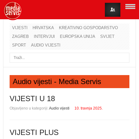
VIJESTI
HRVATSKA
KREATIVNO GOSPODARSTVO
ZAGREB
INTERVJUI
EUROPSKA UNIJA
SVIJET
Korisničko ime
SPORT
AUDIO VIJESTI
Lozinka
Zapamti me
Audio vijesti - Media Servis
Zaboravili ste lozinku?
Zaboravili ste korisničko ime?
VIJESTI U 18
Objavljeno u kategoriji:
Audio vijesti
10. travnja 2025.
VIJESTI PLUS