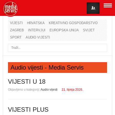
VIJESTI
HRVATSKA
KREATIVNO GOSPODARSTVO
ZAGREB
INTERVJUI
EUROPSKA UNIJA
SVIJET
Korisničko ime
SPORT
AUDIO VIJESTI
Lozinka
Zapamti me
Audio vijesti - Media Servis
Zaboravili ste lozinku?
Zaboravili ste korisničko ime?
VIJESTI U 18
Objavljeno u kategoriji:
Audio vijesti
21. lipnja 2026.
VIJESTI PLUS