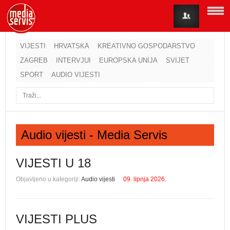
VIJESTI
HRVATSKA
KREATIVNO GOSPODARSTVO
ZAGREB
INTERVJUI
EUROPSKA UNIJA
SVIJET
Korisničko ime
SPORT
AUDIO VIJESTI
Lozinka
Zapamti me
Audio vijesti - Media Servis
Zaboravili ste lozinku?
Zaboravili ste korisničko ime?
VIJESTI U 18
Objavljeno u kategoriji:
Audio vijesti
09. lipnja 2026.
VIJESTI PLUS