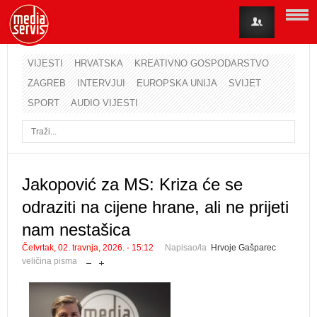
VIJESTI
HRVATSKA
KREATIVNO GOSPODARSTVO
ZAGREB
INTERVJUI
EUROPSKA UNIJA
SVIJET
Korisničko ime
SPORT
AUDIO VIJESTI
Lozinka
Zapamti me
Jakopović za MS: Kriza će se
odraziti na cijene hrane, ali ne prijeti
Zaboravili ste lozinku?
Zaboravili ste korisničko ime?
nam nestašica
Četvrtak, 02. travnja, 2026. - 15:12
Napisao/la
Hrvoje Gašparec
veličina pisma