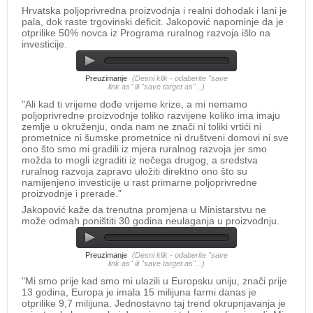
Hrvatska poljoprivredna proizvodnja i realni dohodak i lani je
pala, dok raste trgovinski deficit. Jakopović napominje da je
otprilike 50% novca iz Programa ruralnog razvoja išlo na
investicije.
Preuzimanje
(Desni klik - odaberite "save
link as" ili "save target as"...)
"Ali kad ti vrijeme dođe vrijeme krize, a mi nemamo
poljoprivredne proizvodnje toliko razvijene koliko ima imaju
zemlje u okruženju, onda nam ne znači ni toliki vrtići ni
prometnice ni šumske prometnice ni društveni domovi ni sve
ono što smo mi gradili iz mjera ruralnog razvoja jer smo
možda to mogli izgraditi iz nečega drugog, a sredstva
ruralnog razvoja zapravo uložiti direktno ono što su
namijenjeno investicije u rast primarne poljoprivredne
proizvodnje i prerade."
Jakopović kaže da trenutna promjena u Ministarstvu ne
može odmah poništiti 30 godina neulaganja u proizvodnju.
Preuzimanje
(Desni klik - odaberite "save
link as" ili "save target as"...)
"Mi smo prije kad smo mi ulazili u Europsku uniju, znači prije
13 godina, Europa je imala 15 milijuna farmi danas je
otprilike 9,7 milijuna. Jednostavno taj trend okrupnjavanja je