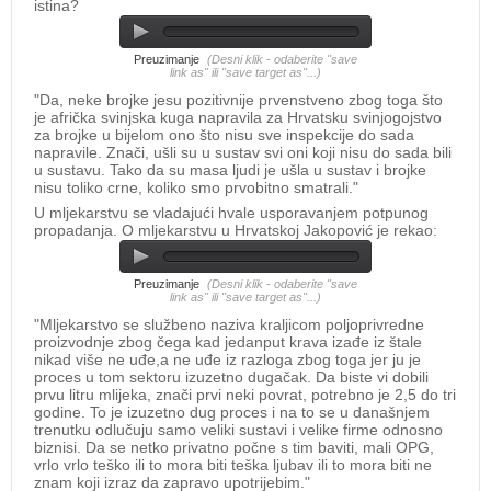
istina?
Preuzimanje
(Desni klik - odaberite "save
link as" ili "save target as"...)
"Da, neke brojke jesu pozitivnije prvenstveno zbog toga što
je afrička svinjska kuga napravila za Hrvatsku svinjogojstvo
za brojke u bijelom ono što nisu sve inspekcije do sada
napravile. Znači, ušli su u sustav svi oni koji nisu do sada bili
u sustavu. Tako da su masa ljudi je ušla u sustav i brojke
nisu toliko crne, koliko smo prvobitno smatrali."
U mljekarstvu se vladajući hvale usporavanjem potpunog
propadanja. O mljekarstvu u Hrvatskoj Jakopović je rekao:
Preuzimanje
(Desni klik - odaberite "save
link as" ili "save target as"...)
"Mljekarstvo se službeno naziva kraljicom poljoprivredne
proizvodnje zbog čega kad jedanput krava izađe iz štale
nikad više ne uđe,a ne uđe iz razloga zbog toga jer ju je
proces u tom sektoru izuzetno dugačak. Da biste vi dobili
prvu litru mlijeka, znači prvi neki povrat, potrebno je 2,5 do tri
godine. To je izuzetno dug proces i na to se u današnjem
trenutku odlučuju samo veliki sustavi i velike firme odnosno
biznisi. Da se netko privatno počne s tim baviti, mali OPG,
vrlo vrlo teško ili to mora biti teška ljubav ili to mora biti ne
znam koji izraz da zapravo upotrijebim."