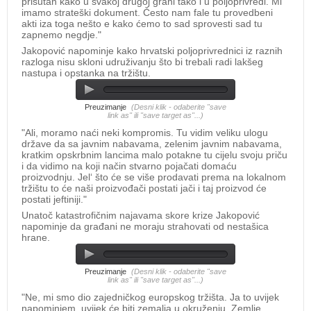
prisutan kako u svakoj drugoj grani tako i u poljoprivredi. Mi
imamo strateški dokument. Često nam fale tu provedbeni
akti iza toga nešto e kako ćemo to sad sprovesti sad tu
zapnemo negdje."
​Jakopović napominje kako hrvatski poljoprivrednici iz raznih
razloga nisu skloni udruživanju što bi trebali radi lakšeg
nastupa i opstanka na tržištu.
Preuzimanje
(Desni klik - odaberite "save
link as" ili "save target as"...)
"Ali, moramo naći neki kompromis. Tu vidim veliku ulogu
države da sa javnim nabavama, zelenim javnim nabavama,
kratkim opskrbnim lancima malo potakne tu cijelu svoju priču
i da vidimo na koji način stvarno pojačati domaću
proizvodnju. Jel‘ što će se više prodavati prema na lokalnom
tržištu to će naši proizvođači postati jači i taj proizvod će
postati jeftiniji."
​Unatoč katastrofičnim najavama skore krize Jakopović
napominje da građani ne moraju strahovati od nestašica
hrane.
Preuzimanje
(Desni klik - odaberite "save
link as" ili "save target as"...)
"Ne, mi smo dio zajedničkog europskog tržišta. Ja to uvijek
napominjem, uvijek će biti zemalja u okruženju. Zemlje