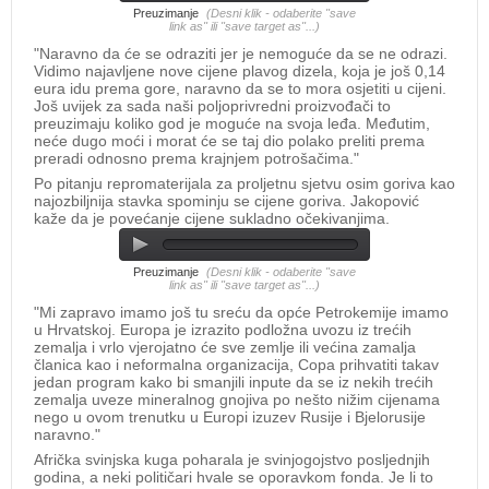
Preuzimanje
(Desni klik - odaberite "save
link as" ili "save target as"...)
"Naravno da će se odraziti jer je nemoguće da se ne odrazi.
Vidimo najavljene nove cijene plavog dizela, koja je još 0,14
eura idu prema gore, naravno da se to mora osjetiti u cijeni.
Još uvijek za sada naši poljoprivredni proizvođači to
preuzimaju koliko god je moguće na svoja leđa. Međutim,
neće dugo moći i morat će se taj dio polako preliti prema
preradi odnosno prema krajnjem potrošačima."
Po pitanju repromaterijala za proljetnu sjetvu osim goriva kao
najozbiljnija stavka spominju se cijene goriva. Jakopović
kaže da je povećanje cijene sukladno očekivanjima.
Preuzimanje
(Desni klik - odaberite "save
link as" ili "save target as"...)
"Mi zapravo imamo još tu sreću da opće Petrokemije imamo
u Hrvatskoj. Europa je izrazito podložna uvozu iz trećih
zemalja i vrlo vjerojatno će sve zemlje ili većina zamalja
članica kao i neformalna organizacija, Copa prihvatiti takav
jedan program kako bi smanjili inpute da se iz nekih trećih
zemalja uveze mineralnog gnojiva po nešto nižim cijenama
nego u ovom trenutku u Europi izuzev Rusije i Bjelorusije
naravno."
Afrička svinjska kuga poharala je svinjogojstvo posljednjih
godina, a neki političari hvale se oporavkom fonda. Je li to