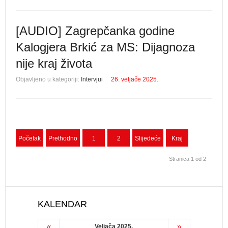
[AUDIO] Zagrepčanka godine
Kalogjera Brkić za MS: Dijagnoza
nije kraj života
Objavljeno u kategoriji:
Intervjui
26. veljače 2025.
Početak
Prethodno
1
2
Slijedeće
Kraj
Stranica 1 od 2
KALENDAR
«
»
Veljača 2025.