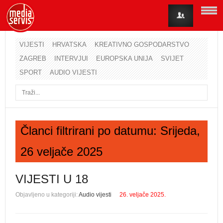
VIJESTI
HRVATSKA
KREATIVNO GOSPODARSTVO
ZAGREB
INTERVJUI
EUROPSKA UNIJA
SVIJET
Korisničko ime
SPORT
AUDIO VIJESTI
Lozinka
Zapamti me
Članci filtrirani po datumu: Srijeda,
26 veljače 2025
Zaboravili ste lozinku?
Zaboravili ste korisničko ime?
VIJESTI U 18
Objavljeno u kategoriji:
Audio vijesti
26. veljače 2025.