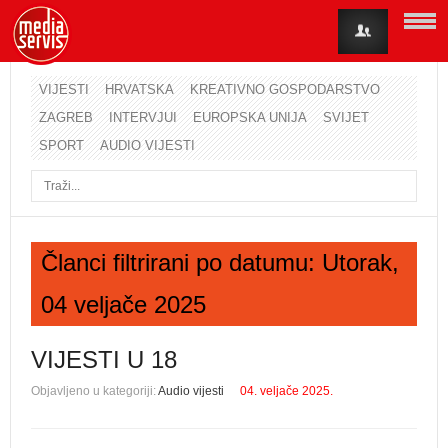
VIJESTI
HRVATSKA
KREATIVNO GOSPODARSTVO
ZAGREB
INTERVJUI
EUROPSKA UNIJA
SVIJET
Korisničko ime
SPORT
AUDIO VIJESTI
Lozinka
Zapamti me
Članci filtrirani po datumu: Utorak,
04 veljače 2025
Zaboravili ste lozinku?
Zaboravili ste korisničko ime?
VIJESTI U 18
Objavljeno u kategoriji:
Audio vijesti
04. veljače 2025.