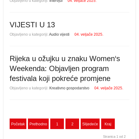
Objavljeno u kategoriji:
Intervjui
04. veljače 2025.
VIJESTI U 13
Objavljeno u kategoriji:
Audio vijesti
04. veljače 2025.
Rijeka u ožujku u znaku Women‘s
Weekenda: Objavljen program
festivala koji pokreće promjene
Objavljeno u kategoriji:
Kreativno gospodarstvo
04. veljače 2025.
Početak
Prethodno
1
2
Slijedeće
Kraj
Stranica 1 od 2