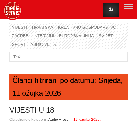
VIJESTI
HRVATSKA
KREATIVNO GOSPODARSTVO
ZAGREB
INTERVJUI
EUROPSKA UNIJA
SVIJET
Korisničko ime
SPORT
AUDIO VIJESTI
Lozinka
Zapamti me
Članci filtrirani po datumu: Srijeda,
11 ožujka 2026
Zaboravili ste lozinku?
Zaboravili ste korisničko ime?
VIJESTI U 18
Objavljeno u kategoriji:
Audio vijesti
11. ožujka 2026.