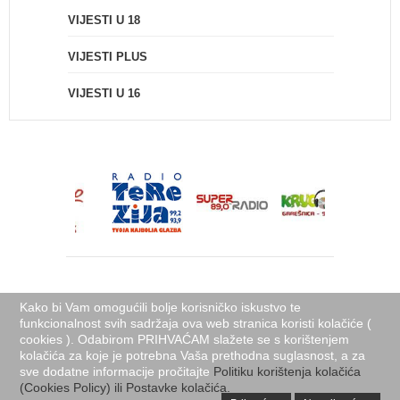
VIJESTI U 18
VIJESTI PLUS
VIJESTI U 16
Kako bi Vam omogućili bolje korisničko iskustvo te
funkcionalnost svih sadržaja ova web stranica koristi kolačiće (
cookies ). Odabirom PRIHVAĆAM slažete se s korištenjem
Naslovnica
Uvjeti korištenja
O nama
Kontakti
Izjava o privatnosti
kolačića za koje je potrebna Vaša prethodna suglasnost, a za
sve dodatne informacije pročitajte
Politika korištenja kolačića (Cookies Policy)
Politiku korištenja kolačića
(Cookies Policy) ili Postavke kolačića.
Powered by
Domena.com