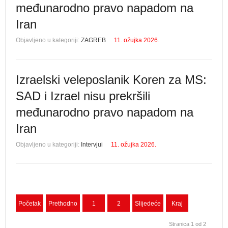
međunarodno pravo napadom na
Iran
Objavljeno u kategoriji:
ZAGREB
11. ožujka 2026.
Izraelski veleposlanik Koren za MS:
SAD i Izrael nisu prekršili
međunarodno pravo napadom na
Iran
Objavljeno u kategoriji:
Intervjui
11. ožujka 2026.
Početak
Prethodno
1
2
Slijedeće
Kraj
Stranica 1 od 2