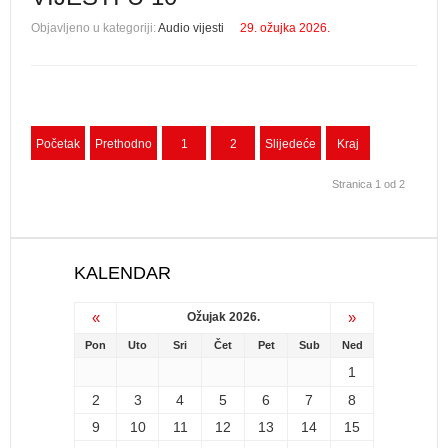
Objavljeno u kategoriji:
Audio vijesti
29. ožujka 2026.
Početak
Prethodno
1
2
Slijedeće
Kraj
Stranica 1 od 2
KALENDAR
«
»
Ožujak 2026.
Pon
Uto
Sri
Čet
Pet
Sub
Ned
1
2
3
4
5
6
7
8
9
10
11
12
13
14
15