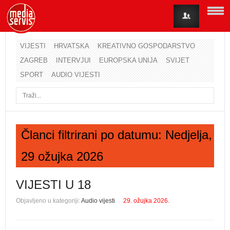
VIJESTI
HRVATSKA
KREATIVNO GOSPODARSTVO
ZAGREB
INTERVJUI
EUROPSKA UNIJA
SVIJET
Korisničko ime
SPORT
AUDIO VIJESTI
Lozinka
Zapamti me
Članci filtrirani po datumu: Nedjelja,
29 ožujka 2026
Zaboravili ste lozinku?
Zaboravili ste korisničko ime?
VIJESTI U 18
Objavljeno u kategoriji:
Audio vijesti
29. ožujka 2026.