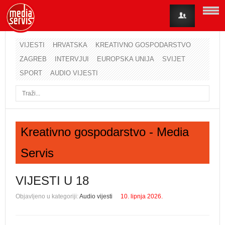
VIJESTI
HRVATSKA
KREATIVNO GOSPODARSTVO
ZAGREB
INTERVJUI
EUROPSKA UNIJA
SVIJET
Korisničko ime
SPORT
AUDIO VIJESTI
Lozinka
Zapamti me
Kreativno gospodarstvo - Media
Servis
Zaboravili ste lozinku?
Zaboravili ste korisničko ime?
VIJESTI U 18
Objavljeno u kategoriji:
Audio vijesti
10. lipnja 2026.