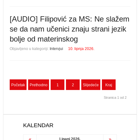
[AUDIO] Filipović za MS: Ne slažem
se da nam učenici znaju strani jezik
bolje od materinskog
Objavljeno u kategoriji:
Intervjui
10. lipnja 2026.
Početak
Prethodno
1
2
Slijedeće
Kraj
Stranica 1 od 2
KALENDAR
«
»
Lipanj 2026.