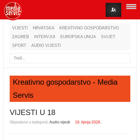
VIJESTI
HRVATSKA
KREATIVNO GOSPODARSTVO
ZAGREB
INTERVJUI
EUROPSKA UNIJA
SVIJET
Korisničko ime
SPORT
AUDIO VIJESTI
Lozinka
Zapamti me
Kreativno gospodarstvo - Media
Servis
Zaboravili ste lozinku?
Zaboravili ste korisničko ime?
VIJESTI U 18
Objavljeno u kategoriji:
Audio vijesti
19. lipnja 2026.