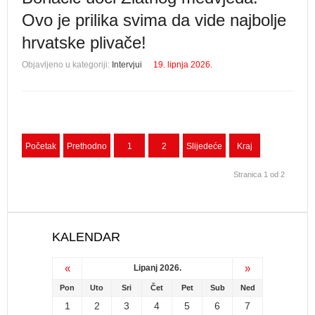
Ovo je prilika svima da vide najbolje
hrvatske plivače!
Objavljeno u kategoriji:
Intervjui
19. lipnja 2026.
Početak
Prethodno
1
2
Slijedeće
Kraj
Stranica 1 od 2
KALENDAR
«
»
Lipanj 2026.
Pon
Uto
Sri
Čet
Pet
Sub
Ned
1
2
3
4
5
6
7