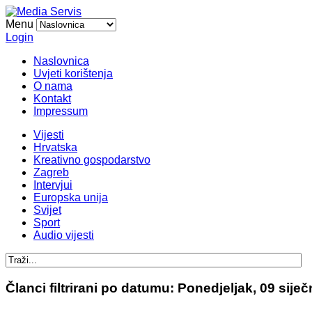
Menu
Login
Naslovnica
Uvjeti korištenja
O nama
Kontakt
Impressum
Vijesti
Hrvatska
Kreativno gospodarstvo
Zagreb
Intervjui
Europska unija
Svijet
Sport
Audio vijesti
Članci filtrirani po datumu: Ponedjeljak, 09 sije