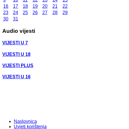
16
17
18
19
20
21
22
23
24
25
26
27
28
29
30
31
Audio vijesti
VIJESTI U 7
VIJESTI U 18
VIJESTI PLUS
VIJESTI U 16
Naslovnica
Uvjeti korištenja