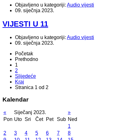
Objavljeno u kategoriji:
Audio vijesti
09. siječnja 2023.
VIJESTI U 11
Objavljeno u kategoriji:
Audio vijesti
09. siječnja 2023.
Početak
Prethodno
1
2
Slijedeće
Kraj
Stranica 1 od 2
Kalendar
«
Siječanj 2023.
»
Pon
Uto
Sri
Čet
Pet
Sub
Ned
1
2
3
4
5
6
7
8
9
10
11
12
13
14
15