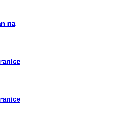
an na
granice
granice