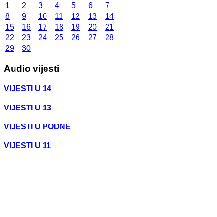
1
2
3
4
5
6
7
8
9
10
11
12
13
14
15
16
17
18
19
20
21
22
23
24
25
26
27
28
29
30
Audio vijesti
VIJESTI U 14
VIJESTI U 13
VIJESTI U PODNE
VIJESTI U 11