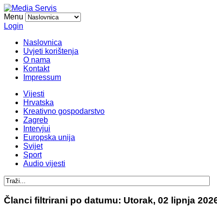
Menu
Login
Naslovnica
Uvjeti korištenja
O nama
Kontakt
Impressum
Vijesti
Hrvatska
Kreativno gospodarstvo
Zagreb
Intervjui
Europska unija
Svijet
Sport
Audio vijesti
Članci filtrirani po datumu: Utorak, 02 lipnja 202