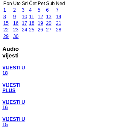
Pon
Uto
Sri
Čet
Pet
Sub
Ned
1
2
3
4
5
6
7
8
9
10
11
12
13
14
15
16
17
18
19
20
21
22
23
24
25
26
27
28
29
30
Audio
vijesti
VIJESTI U
18
VIJESTI
PLUS
VIJESTI U
16
VIJESTI U
15