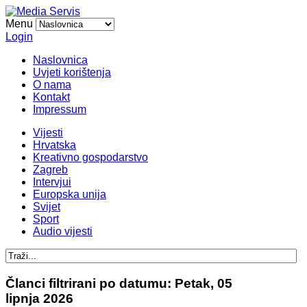
Menu
Login
Naslovnica
Uvjeti korištenja
O nama
Kontakt
Impressum
Vijesti
Hrvatska
Kreativno gospodarstvo
Zagreb
Intervjui
Europska unija
Svijet
Sport
Audio vijesti
Članci filtrirani po datumu: Petak, 05
lipnja 2026