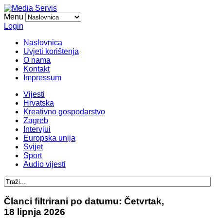
Menu
Login
Naslovnica
Uvjeti korištenja
O nama
Kontakt
Impressum
Vijesti
Hrvatska
Kreativno gospodarstvo
Zagreb
Intervjui
Europska unija
Svijet
Sport
Audio vijesti
Članci filtrirani po datumu: Četvrtak,
18 lipnja 2026