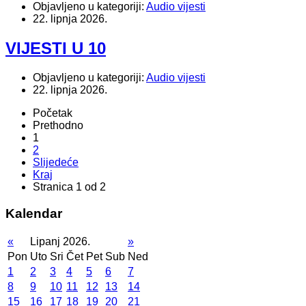
Objavljeno u kategoriji:
Audio vijesti
22. lipnja 2026.
VIJESTI U 10
Objavljeno u kategoriji:
Audio vijesti
22. lipnja 2026.
Početak
Prethodno
1
2
Slijedeće
Kraj
Stranica 1 od 2
Kalendar
«
Lipanj 2026.
»
Pon
Uto
Sri
Čet
Pet
Sub
Ned
1
2
3
4
5
6
7
8
9
10
11
12
13
14
15
16
17
18
19
20
21