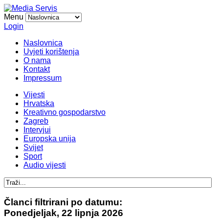
Menu
Login
Naslovnica
Uvjeti korištenja
O nama
Kontakt
Impressum
Vijesti
Hrvatska
Kreativno gospodarstvo
Zagreb
Intervjui
Europska unija
Svijet
Sport
Audio vijesti
Članci filtrirani po datumu:
Ponedjeljak, 22 lipnja 2026