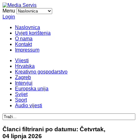
Menu
Login
Naslovnica
Uvjeti korištenja
O nama
Kontakt
Impressum
Vijesti
Hrvatska
Kreativno gospodarstvo
Zagreb
Intervjui
Europska unija
Svijet
Sport
Audio vijesti
Članci filtrirani po datumu: Četvrtak,
04 lipnja 2026