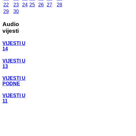
22
23
24
25
26
27
28
29
30
Audio
vijesti
VIJESTI U
14
VIJESTI U
13
VIJESTI U
PODNE
VIJESTI U
11