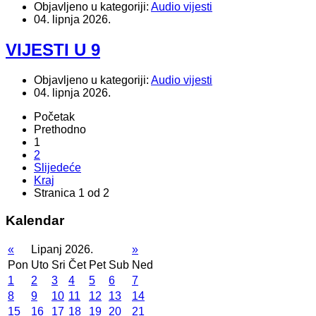
Objavljeno u kategoriji:
Audio vijesti
04. lipnja 2026.
VIJESTI U 9
Objavljeno u kategoriji:
Audio vijesti
04. lipnja 2026.
Početak
Prethodno
1
2
Slijedeće
Kraj
Stranica 1 od 2
Kalendar
«
Lipanj 2026.
»
Pon
Uto
Sri
Čet
Pet
Sub
Ned
1
2
3
4
5
6
7
8
9
10
11
12
13
14
15
16
17
18
19
20
21