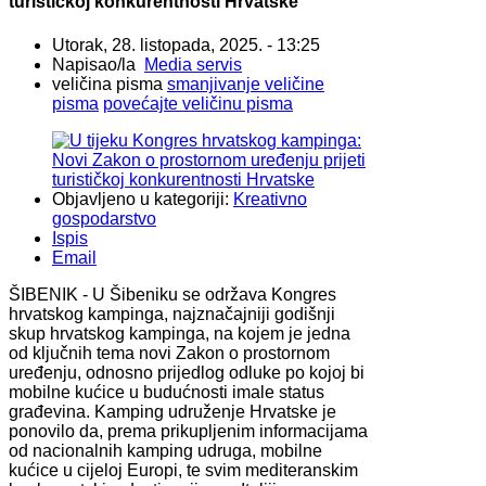
turističkoj konkurentnosti Hrvatske
Utorak, 28. listopada, 2025. - 13:25
Napisao/la
Media servis
veličina pisma
smanjivanje veličine
pisma
povećajte veličinu pisma
Objavljeno u kategoriji:
Kreativno
gospodarstvo
Ispis
Email
ŠIBENIK - U Šibeniku se održava Kongres
hrvatskog kampinga, najznačajniji godišnji
skup hrvatskog kampinga, na kojem je jedna
od ključnih tema novi Zakon o prostornom
uređenju, odnosno prijedlog odluke po kojoj bi
mobilne kućice u budućnosti imale status
građevina. Kamping udruženje Hrvatske je
ponovilo da, prema prikupljenim informacijama
od nacionalnih kamping udruga, mobilne
kućice u cijeloj Europi, te svim mediteranskim