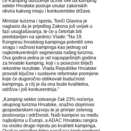
će Kamping udruženje učiniti sve da kamping
sektor Hrvatske posluje unutar zakonskih
okvira kakvog imaju i konkurentske države.
Ministar turizma i sporta, Tonči Glavina je
naglasio da je prijedlog Zakona još uvijek u
fazi usuglašavanja, te će u četvrtak biti
predstavljen na sjednici Vlade: “Na 19.
Kongresu hrvatskog kampinga potvrdili smo
snagu i važnost kampinga kao jednog od
najkonkurentnijih segmenata našeg turizma.
Ova godina jedna je od najuspješnijih godina
za hrvatski kamping, koji i u posezoni bilježi
rekordne rezultate. Vlada Republike Hrvatske
provodi ključne i sustavne reformske promjene
koje će dugoročno oblikovati budućnost
kampinga, a cilj je da ona bude kvalitetna,
održiva i još konkurentnija.”
„Kamping sektor ostvaruje čak 23% noćenja
ukupnog turizma Hrvatske, snažno doprinosi
gospodarskom razvoju te je primjer zelenog
poslovanja i održivosti. Naši kampovi su među
najboljima u Europi, a ADAC Hrvatsku rangira
na visoko drugo mjestu po kvaliteti kampinga.
Ovakav prijedlog bitno narušava konkurentnost