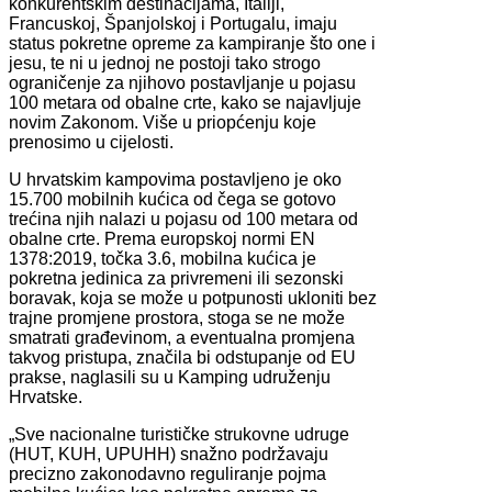
konkurentskim destinacijama, Italiji,
Francuskoj, Španjolskoj i Portugalu, imaju
status pokretne opreme za kampiranje što one i
jesu, te ni u jednoj ne postoji tako strogo
ograničenje za njihovo postavljanje u pojasu
100 metara od obalne crte, kako se najavljuje
novim Zakonom. Više u priopćenju koje
prenosimo u cijelosti.
U hrvatskim kampovima postavljeno je oko
15.700 mobilnih kućica od čega se gotovo
trećina njih nalazi u pojasu od 100 metara od
obalne crte. Prema europskoj normi EN
1378:2019, točka 3.6, mobilna kućica je
pokretna jedinica za privremeni ili sezonski
boravak, koja se može u potpunosti ukloniti bez
trajne promjene prostora, stoga se ne može
smatrati građevinom, a eventualna promjena
takvog pristupa, značila bi odstupanje od EU
prakse, naglasili su u Kamping udruženju
Hrvatske.
„Sve nacionalne turističke strukovne udruge
(HUT, KUH, UPUHH) snažno podržavaju
precizno zakonodavno reguliranje pojma