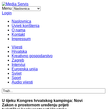
Menu
Login
Naslovnica
Uvjeti korištenja
O nama
Kontakt
Impressum
Vijesti
Hrvatska
Kreativno gospodarstvo
Zagreb
Intervjui
Europska unija
Svijet
Sport
Audio vijesti
U tijeku Kongres hrvatskog kampinga: Novi
Zakon o prostornom uređenju prijeti