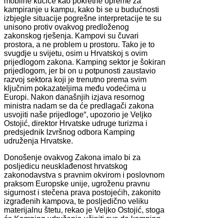
mobilne kućice kao pokretne opreme za
kampiranje u kampu, kako bi se u budućnosti
izbjegle situacije pogrešne interpretacije te su
unisono protiv ovakvog predloženog
zakonskog rješenja. Kampovi su čuvari
prostora, a ne problem u prostoru. Tako je to
svugdje u svijetu, osim u Hrvatskoj s ovim
prijedlogom zakona. Kamping sektor je šokiran
prijedlogom, jer bi on u potpunosti zaustavio
razvoj sektora koji je trenutno prema svim
ključnim pokazateljima među vodećima u
Europi. Nakon današnjih izjava resornog
ministra nadam se da će predlagači zakona
usvojiti naše prijedloge“, upozorio je Veljko
Ostojić, direktor Hrvatske udruge turizma i
predsjednik Izvršnog odbora Kamping
udruženja Hrvatske.
Donošenje ovakvog Zakona imalo bi za
posljedicu neusklađenost hrvatskog
zakonodavstva s pravnim okvirom i poslovnom
praksom Europske unije, ugroženu pravnu
sigurnost i stečena prava postojećih, zakonito
izgrađenih kampova, te posljedično veliku
materijalnu štetu, rekao je Veljko Ostojić, stoga