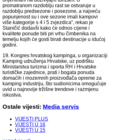
promatranom razdoblju rast se ostvaruje u
razdoblju predsezone i posezone, a najveću
popunjenost su i ove sezone imali kampovi
više kategorije s 4 i 5 zvjezdica“, rekao je
Staničić dodavši kako će odnos cijene i
kvalitete ponude biti pri vrhu čimbenika na
temelju kojih će gosti birati destinacije u idućoj
godini.
19. Kongres hrvatskog kampinga, u organizaciji
Kamping udruženja Hrvatske, uz podršku
Ministarstva turizma i sporta RH i Hrvatske
turističke zajednice, prati i bogata ponuda
domaćih i inozemnih proizvođača opreme za
kamping industriju, što sudionicima omogućuje
uvid u najnovije tržišne trendove i razmjenu
iskustva.
Ostale vijesti:
Media servis
VIJESTI PLUS
VIJESTI U 16
VIJESTI U 15