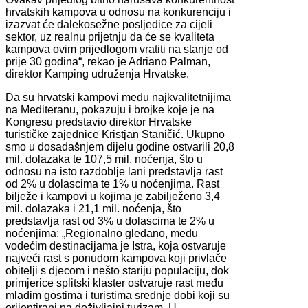
hrvatskih kampova u odnosu na konkurenciju i
izazvat će dalekosežne posljedice za cijeli
sektor, uz realnu prijetnju da će se kvaliteta
kampova ovim prijedlogom vratiti na stanje od
prije 30 godina“, rekao je Adriano Palman,
direktor Kamping udruženja Hrvatske.
Da su hrvatski kampovi među najkvalitetnijima
na Mediteranu, pokazuju i brojke koje je na
Kongresu predstavio direktor Hrvatske
turističke zajednice Kristjan Staničić. Ukupno
smo u dosadašnjem dijelu godine ostvarili 20,8
mil. dolazaka te 107,5 mil. noćenja, što u
odnosu na isto razdoblje lani predstavlja rast
od 2% u dolascima te 1% u noćenjima. Rast
bilježe i kampovi u kojima je zabilježeno 3,4
mil. dolazaka i 21,1 mil. noćenja, što
predstavlja rast od 3% u dolascima te 2% u
noćenjima: „Regionalno gledano, među
vodećim destinacijama je Istra, koja ostvaruje
najveći rast s ponudom kampova koji privlače
obitelji s djecom i nešto stariju populaciju, dok
primjerice splitski klaster ostvaruje rast među
mlađim gostima i turistima srednje dobi koji su
orijentirani na doživljajni turizam. U