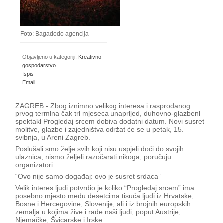
Foto: Bagadodo agencija
Objavljeno u kategoriji:
Kreativno
gospodarstvo
Ispis
Email
ZAGREB - Zbog iznimno velikog interesa i rasprodanog
prvog termina čak tri mjeseca unaprijed, duhovno-glazbeni
spektakl Progledaj srcem dobiva dodatni datum. Novi susret
molitve, glazbe i zajedništva održat će se u petak, 15.
svibnja, u Areni Zagreb.
Poslušali smo želje svih koji nisu uspjeli doći do svojih
ulaznica, nismo željeli razočarati nikoga, poručuju
organizatori.
“Ovo nije samo događaj: ovo je susret srdaca”
Velik interes ljudi potvrdio je koliko “Progledaj srcem” ima
posebno mjesto među desetcima tisuća ljudi iz Hrvatske,
Bosne i Hercegovine, Slovenije, ali i iz brojnih europskih
zemalja u kojima žive i rade naši ljudi, poput Austrije,
Njemačke, Švicarske i Irske.