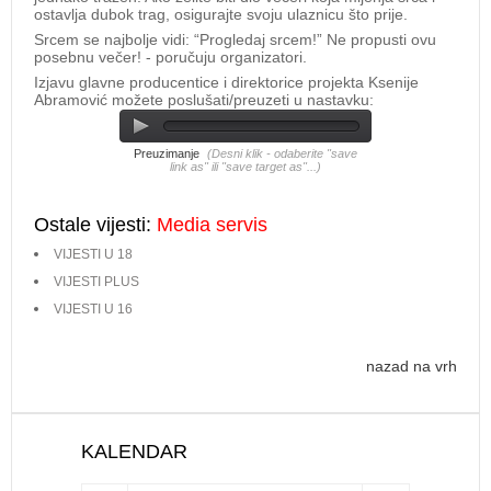
ostavlja dubok trag, osigurajte svoju ulaznicu što prije.
Srcem se najbolje vidi: “Progledaj srcem!” Ne propusti ovu
posebnu večer! - poručuju organizatori.
Izjavu glavne producentice i direktorice projekta Ksenije
Abramović možete poslušati/preuzeti u nastavku:
Preuzimanje
(Desni klik - odaberite "save
link as" ili "save target as"...)
Ostale vijesti:
Media servis
VIJESTI U 18
VIJESTI PLUS
VIJESTI U 16
nazad na vrh
KALENDAR