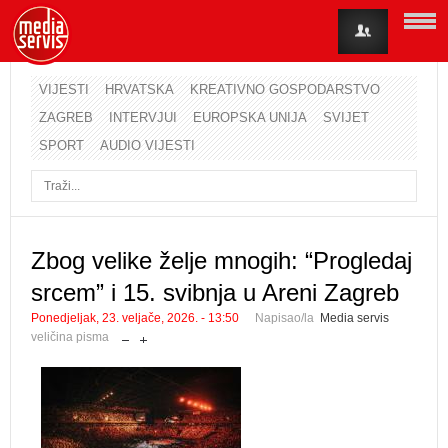
VIJESTI
HRVATSKA
KREATIVNO GOSPODARSTVO
ZAGREB
INTERVJUI
EUROPSKA UNIJA
SVIJET
Korisničko ime
SPORT
AUDIO VIJESTI
Lozinka
Zapamti me
Zbog velike želje mnogih: “Progledaj
srcem” i 15. svibnja u Areni Zagreb
Zaboravili ste lozinku?
Zaboravili ste korisničko ime?
Ponedjeljak, 23. veljače, 2026. - 13:50
Napisao/la
Media servis
veličina pisma