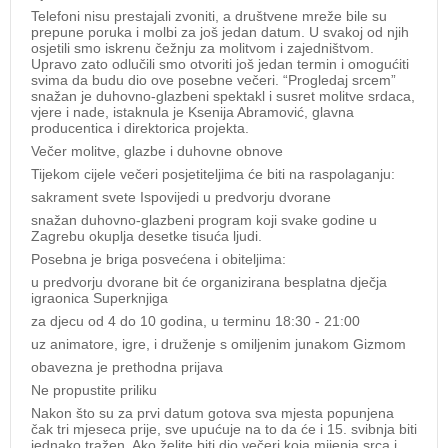
Telefoni nisu prestajali zvoniti, a društvene mreže bile su
prepune poruka i molbi za još jedan datum. U svakoj od njih
osjetili smo iskrenu čežnju za molitvom i zajedništvom.
Upravo zato odlučili smo otvoriti još jedan termin i omogućiti
svima da budu dio ove posebne večeri. “Progledaj srcem”
snažan je duhovno-glazbeni spektakl i susret molitve srdaca,
vjere i nade, istaknula je Ksenija Abramović, glavna
producentica i direktorica projekta.
Večer molitve, glazbe i duhovne obnove
Tijekom cijele večeri posjetiteljima će biti na raspolaganju:
sakrament svete Ispovijedi u predvorju dvorane
snažan duhovno-glazbeni program koji svake godine u
Zagrebu okuplja desetke tisuća ljudi.
Posebna je briga posvećena i obiteljima:
u predvorju dvorane bit će organizirana besplatna dječja
igraonica Superknjiga
za djecu od 4 do 10 godina, u terminu 18:30 - 21:00
uz animatore, igre, i druženje s omiljenim junakom Gizmom
obavezna je prethodna prijava
Ne propustite priliku
Nakon što su za prvi datum gotova sva mjesta popunjena
čak tri mjeseca prije, sve upućuje na to da će i 15. svibnja biti
jednako tražen. Ako želite biti dio večeri koja mijenja srca i