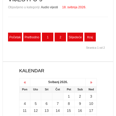
Objavljeno u kategoriji:
Audio vijesti
18. svibnja 2026.
Početak
Prethodno
1
2
Slijedeće
Kraj
Stranica 1 od 2
KALENDAR
«
»
Svibanj 2026.
Pon
Uto
Sri
Čet
Pet
Sub
Ned
1
2
3
4
5
6
7
8
9
10
11
12
13
14
15
16
17