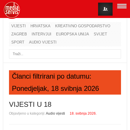
VIJESTI
HRVATSKA
KREATIVNO GOSPODARSTVO
ZAGREB
INTERVJUI
EUROPSKA UNIJA
SVIJET
Korisničko ime
SPORT
AUDIO VIJESTI
Lozinka
Zapamti me
Članci filtrirani po datumu:
Ponedjeljak, 18 svibnja 2026
Zaboravili ste lozinku?
Zaboravili ste korisničko ime?
VIJESTI U 18
Objavljeno u kategoriji:
Audio vijesti
18. svibnja 2026.