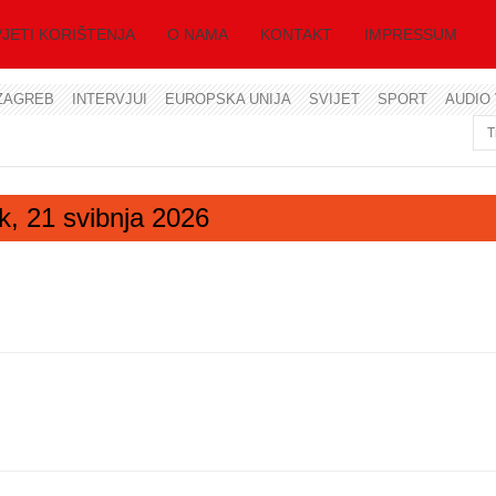
JETI KORIŠTENJA
O NAMA
KONTAKT
IMPRESSUM
ZAGREB
INTERVJUI
EUROPSKA UNIJA
SVIJET
SPORT
AUDIO 
Korisničko ime
Lozinka
ak, 21 svibnja 2026
Zapamti me
Zaboravili ste lozinku?
Zaboravili ste korisničko ime?