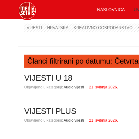
NASLOVNICA
UV
VIJESTI
HRVATSKA
KREATIVNO GOSPODARSTVO
Članci filtrirani po datumu: Četvrt
VIJESTI U 18
Objavljeno u kategoriji:
Audio vijesti
21. svibnja 2026.
VIJESTI PLUS
Objavljeno u kategoriji:
Audio vijesti
21. svibnja 2026.