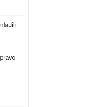
 mladih
apravo