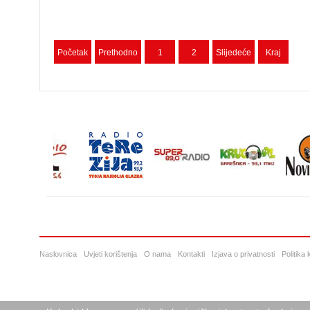
Početak
Prethodno
1
2
Slijedeće
Kraj
Naslovnica
Uvjeti korištenja
O nama
Kontakti
Izjava o privatnosti
Politika