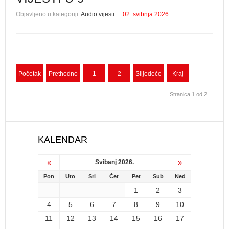
Objavljeno u kategoriji:
Audio vijesti
02. svibnja 2026.
Početak
Prethodno
1
2
Slijedeće
Kraj
Stranica 1 od 2
KALENDAR
«
»
Svibanj 2026.
Pon
Uto
Sri
Čet
Pet
Sub
Ned
1
2
3
4
5
6
7
8
9
10
11
12
13
14
15
16
17