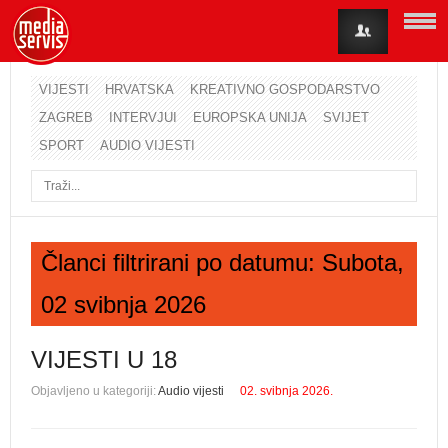
VIJESTI
HRVATSKA
KREATIVNO GOSPODARSTVO
ZAGREB
INTERVJUI
EUROPSKA UNIJA
SVIJET
Korisničko ime
SPORT
AUDIO VIJESTI
Lozinka
Zapamti me
Članci filtrirani po datumu: Subota,
02 svibnja 2026
Zaboravili ste lozinku?
Zaboravili ste korisničko ime?
VIJESTI U 18
Objavljeno u kategoriji:
Audio vijesti
02. svibnja 2026.