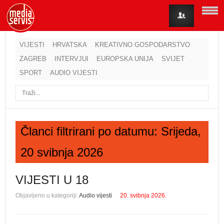
VIJESTI
HRVATSKA
KREATIVNO GOSPODARSTVO
ZAGREB
INTERVJUI
EUROPSKA UNIJA
SVIJET
Korisničko ime
SPORT
AUDIO VIJESTI
Lozinka
Zapamti me
Članci filtrirani po datumu: Srijeda,
20 svibnja 2026
Zaboravili ste lozinku?
Zaboravili ste korisničko ime?
VIJESTI U 18
Objavljeno u kategoriji:
Audio vijesti
20. svibnja 2026.