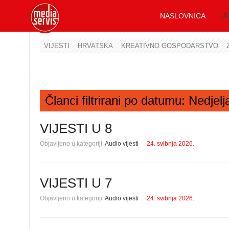
NASLOVNICA
UV
VIJESTI
HRVATSKA
KREATIVNO GOSPODARSTVO
Članci filtrirani po datumu: Nedjel
VIJESTI U 8
Objavljeno u kategoriji:
Audio vijesti
24. svibnja 2026.
VIJESTI U 7
Objavljeno u kategoriji:
Audio vijesti
24. svibnja 2026.