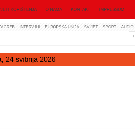
JETI KORIŠTENJA
O NAMA
KONTAKT
IMPRESSUM
ZAGREB
INTERVJUI
EUROPSKA UNIJA
SVIJET
SPORT
AUDIO 
Korisničko ime
Lozinka
ja, 24 svibnja 2026
Zapamti me
Zaboravili ste lozinku?
Zaboravili ste korisničko ime?