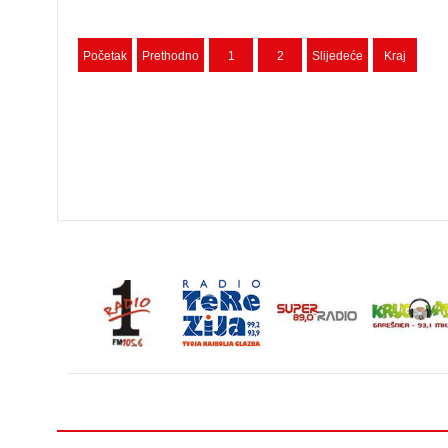
Početak
Prethodno
1
2
Slijedeće
Kraj