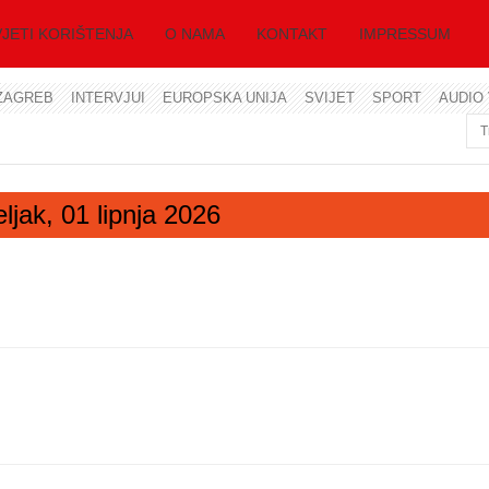
JETI KORIŠTENJA
O NAMA
KONTAKT
IMPRESSUM
ZAGREB
INTERVJUI
EUROPSKA UNIJA
SVIJET
SPORT
AUDIO 
Korisničko ime
Lozinka
eljak, 01 lipnja 2026
Zapamti me
Zaboravili ste lozinku?
Zaboravili ste korisničko ime?