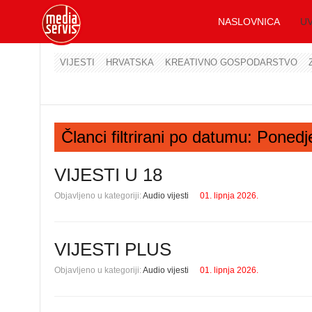
NASLOVNICA
UV
VIJESTI
HRVATSKA
KREATIVNO GOSPODARSTVO
Članci filtrirani po datumu: Ponedj
VIJESTI U 18
Objavljeno u kategoriji:
Audio vijesti
01. lipnja 2026.
VIJESTI PLUS
Objavljeno u kategoriji:
Audio vijesti
01. lipnja 2026.