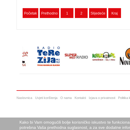
Početak
Prethodno
1
2
Slijedeće
Kraj
Naslovnica
Uvjeti korištenja
O nama
Kontakti
Izjava o privatnosti
Politika
Kako bi Vam omogućili bolje korisničko iskustvo te funkciona
potrebna Vaša prethodna suglasnost, a za sve dodatne infor