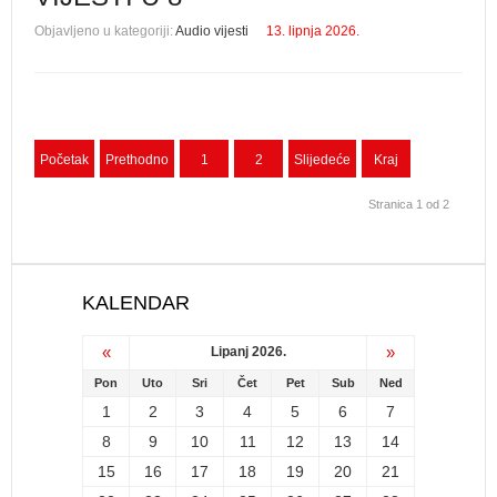
Objavljeno u kategoriji:
Audio vijesti
13. lipnja 2026.
Početak
Prethodno
1
2
Slijedeće
Kraj
Stranica 1 od 2
KALENDAR
«
»
Lipanj 2026.
Pon
Uto
Sri
Čet
Pet
Sub
Ned
1
2
3
4
5
6
7
8
9
10
11
12
13
14
15
16
17
18
19
20
21