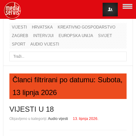
VIJESTI
HRVATSKA
KREATIVNO GOSPODARSTVO
ZAGREB
INTERVJUI
EUROPSKA UNIJA
SVIJET
Korisničko ime
SPORT
AUDIO VIJESTI
Lozinka
Zapamti me
Članci filtrirani po datumu: Subota,
13 lipnja 2026
Zaboravili ste lozinku?
Zaboravili ste korisničko ime?
VIJESTI U 18
Objavljeno u kategoriji:
Audio vijesti
13. lipnja 2026.