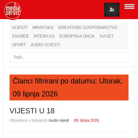
VIJESTI
HRVATSKA
KREATIVNO GOSPODARSTVO
ZAGREB
INTERVJUI
EUROPSKA UNIJA
SVIJET
Korisničko ime
SPORT
AUDIO VIJESTI
Lozinka
Zapamti me
Članci filtrirani po datumu: Utorak,
09 lipnja 2026
Zaboravili ste lozinku?
Zaboravili ste korisničko ime?
VIJESTI U 18
Objavljeno u kategoriji:
Audio vijesti
09. lipnja 2026.